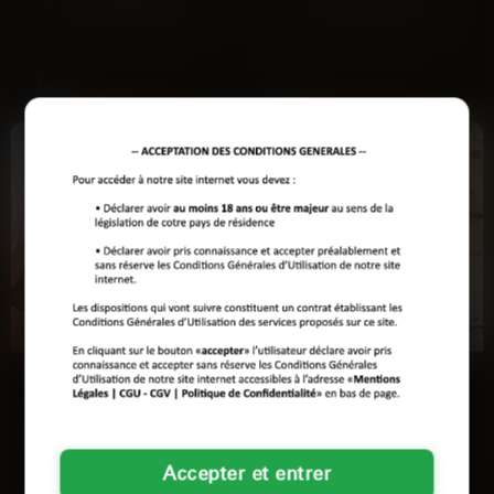
Tout à l’heure je revenais de finir un
Je dors mal ces temps-ci depuis
gâteau au citron vert quand je vous
mon rdv chez le doc ce matin. J’ai
ai vu. Cheveux…
juste envie de…
Voir son profil
Voir son profil
Nadia
Jasmina
Évry-Courcouronnes
Évry-Courcouronnes
J'ai passé la journée à jongler entre
— T'es dispo ce soir ? — Attends
mes cours de yoga et mon job de
de voir si t'es vraiment à la hauteur.
Accepter et entrer
designer floral…
Moi c'est…