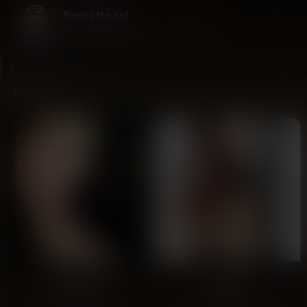
Beurette.tel
La rencontre beurette sans engagement
Beurette.tel
>
Essonne
Essonne
Hania
Mira
Corbeil-Essonnes
Corbeil-Essonnes