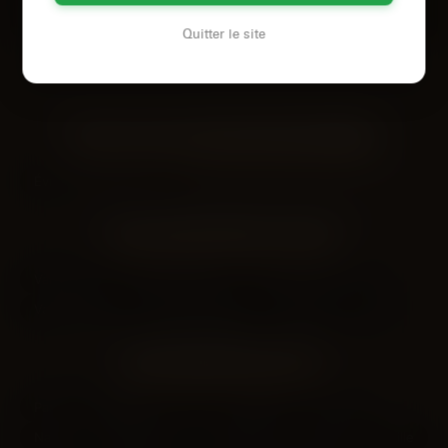
Voir son profil
Voir son profil
Quitter le site
LES VILLES DU DÉPARTEMENT
ESSONNE
Évry-Courcouronnes
LES DÉPARTEMENTS VOISINS
Val-d'oise
Hauts-de-Seine
Seine-Saint-Denis
Val-de-Marne
Seine-et-Marne
Yvelines
Oise
LES PRINCIPALES VILLES
Paris
Marseille
Lyon
Toulouse
Nice
Nantes
Montpellier
Strasbourg
Bordeaux
Lille