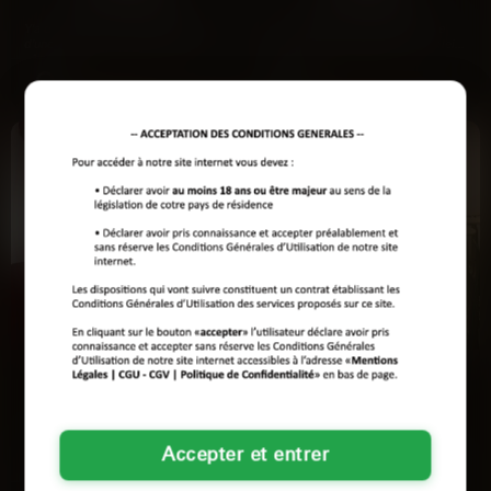
Y'a des soirs où t'as juste besoin
Pas de drague lourdingue ici. Je
d'une gâchette sur les doigts.Bien
suis juste prête à profiter du soleil
sûr que je mouille…
et des vagues sans…
Voir son profil
Voir son profil
Amandine
Yasmine
Le Mans
Le Mans
Accepter et entrer
— T'es libre ce week-end ? — Ça
Fille reubeu élancée, 45 ans,
dépend, c'est comment ta voix ? Je
célibataire, en quête d'un mec pour
bosse 5/7 mais mon…
participer à une soirée…