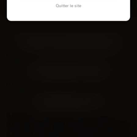
Voir son profil
Voir son profil
Quitter le site
LES VILLES DU DÉPARTEMENT
SARTHE
Le Mans
LES DÉPARTEMENTS VOISINS
Maine-et-Loire
Indre-et-Loire
Loir-et-Cher
LES PRINCIPALES VILLES
Paris
Marseille
Lyon
Toulouse
Nice
Nantes
Montpellier
Strasbourg
Bordeaux
Lille
Rennes
Reims
Toulon
Saint-Étienne
Le Havre