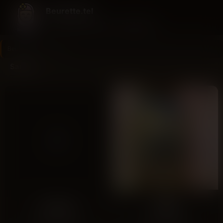
Beurette.tel
La rencontre beurette sans engagement
Beurette.tel
>
Sarthe
Sarthe
Louna
Aïda
Le Mans
Le Mans