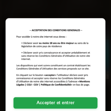
Je suis une fille de 29 ans, d'origine
Je suis là, dans cette ville où je ne
arabe, avec une morphologie
connais personne, et mes amis
normale. J'aime…
sont en vacances. Du…
Voir son profil
Voir son profil
Hasna
Widad
Saint-Étienne
Saint-Étienne
Accepter et entrer
Travail de dingue à Saint-Étienne,
Bon je vais être directe parce que
du coup je lâche la pression au tel
j'ai pas des heures à perdre, je
avec un mec qui…
bosse en tant que…