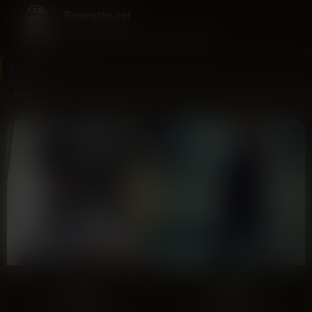
Beurette.tel
La rencontre beurette sans engagement
Beurette.tel
>
Loire
Loire
Yara
Elina
Saint-Étienne
Saint-Étienne