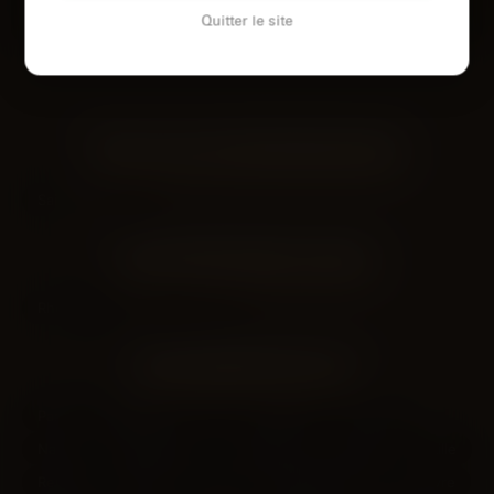
Voir son profil
Voir son profil
Quitter le site
LES VILLES DU DÉPARTEMENT
LOIRE
Saint-Étienne
LES DÉPARTEMENTS VOISINS
Rhône
Drôme
Isère
LES PRINCIPALES VILLES
Paris
Marseille
Lyon
Toulouse
Nice
Nantes
Montpellier
Strasbourg
Bordeaux
Lille
Rennes
Reims
Toulon
Saint-Étienne
Le Havre